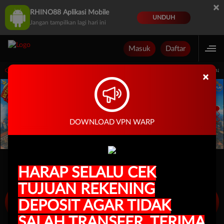
×
RHINO88 Aplikasi Mobile
UNDUH
Jangan tampilkan lagi hari ini
Masuk
Daftar
15.00.00 sampai 30-Sep-2026 15.00.00. Selama waktu ini, PP Virtual Sports permain
×
DOWNLOAD VPN WARP
HARAP SELALU CEK
JACKPOT
PLAY
TUJUAN REKENING
IDR
12,672,849,277
DEPOSIT AGAR TIDAK
SALAH TRANSFER, TERIMA